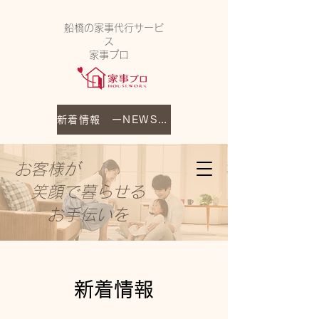
船橋の家事代行サービ
ス
家事プロ
新着情報 ーNEWS－
お客様が
笑顔で暮らせる
​ お手伝いを
​新着情報